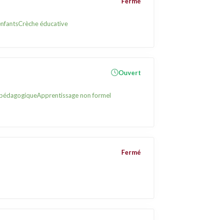
Fermé
enfants
Crèche éducative
Ouvert
 pédagogique
Apprentissage non formel
Fermé