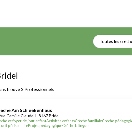
Toutes les crèch
Bridel
ons trouvé
2
Professionnels
èche Am Schleekenhaus
Rue Camille Claudel L-8167 Bridel
èche et foyer de jour enfant
Activités enfants
Crèche familiale
Crèche pédagogi
ueil périscolaire
Projet pédagogique
Crèche bilingue