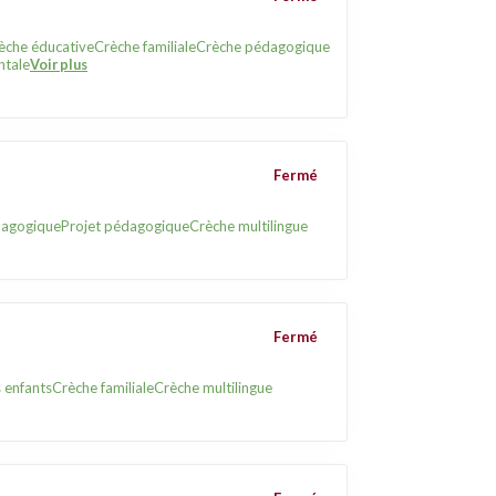
èche éducative
Crèche familiale
Crèche pédagogique
ntale
Voir plus
Fermé
dagogique
Projet pédagogique
Crèche multilingue
Fermé
s enfants
Crèche familiale
Crèche multilingue