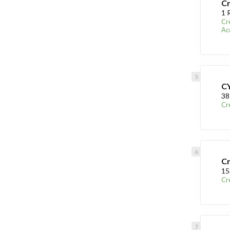
Cr
1 
Cr
Acc
C
38
Cr
Cr
15
Cr