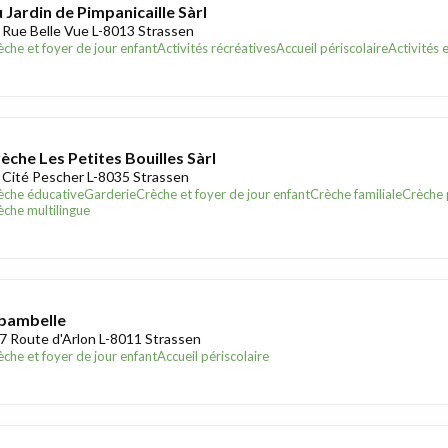
 Jardin de Pimpanicaille Sàrl
 Rue Belle Vue L-8013 Strassen
èche et foyer de jour enfant
Activités récréatives
Accueil périscolaire
Activités 
èche Les Petites Bouilles Sàrl
 Cité Pescher L-8035 Strassen
èche éducative
Garderie
Crèche et foyer de jour enfant
Crèche familiale
Crèche
èche multilingue
bambelle
7 Route d'Arlon L-8011 Strassen
èche et foyer de jour enfant
Accueil périscolaire