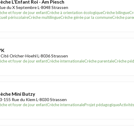
èche L'Enfant Roi - Am Piesch
Rue du X Septembre L-8048 Strassen
èche et foyer de jour enfant
Crèche à orientation écologique
Crèche bilingue
Cr
ueil périscolaire
Crèche multilingue
Crèche gérée par la commune
Crèche pare
YK
 Cité Oricher-Hoehl L-8036 Strassen
èche et foyer de jour enfant
Crèche internationale
Crèche parentale
Crèche pé
èche Mini Butzy
3-155 Rue du Kiem L-8030 Strassen
èche et foyer de jour enfant
Crèche internationale
Projet pédagogique
Activité