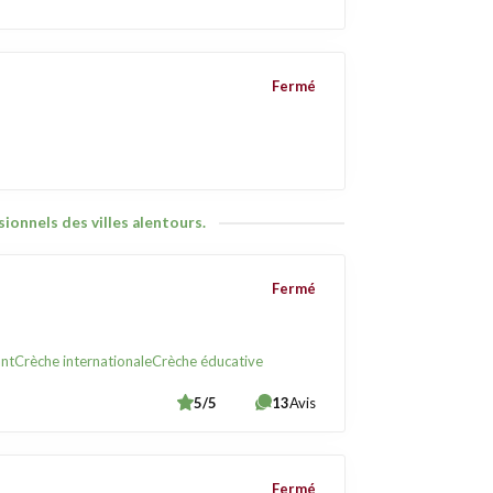
Fermé
ionnels des villes alentours.
Fermé
ant
Crèche internationale
Crèche éducative
5/5
13
Avis
Fermé