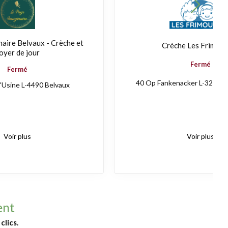
aire Belvaux - Crèche et
Crèche Les Frimou
oyer de jour
Fermé
Fermé
40 Op Fankenacker L-3265 
l'Usine L-4490 Belvaux
Voir plus
Voir plus
ent
lics.