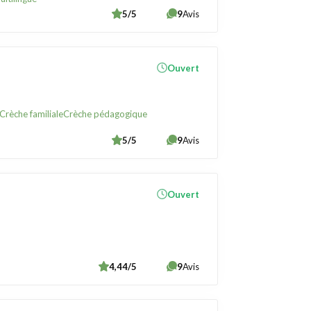
5/5
9
Avis
Ouvert
Crèche familiale
Crèche pédagogique
5/5
9
Avis
Ouvert
4,44/5
9
Avis