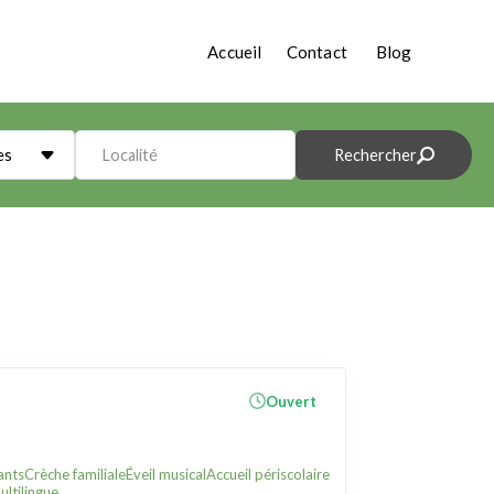
Accueil
Contact
Blog
es
Localité
Rechercher
Ouvert
ants
Crèche familiale
Éveil musical
Accueil périscolaire
ltilingue