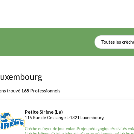
Toutes les crèch
à Luxembourg
ons trouvé
165
Professionnels
Petite Sirène (La)
115 Rue de Cessange L-1321 Luxembourg
Crèche et foyer de jour enfant
Projet pédagogique
Activités enf
Crèche bilingue
Crèche éducative
Crèche pédagogique
Crèche mu