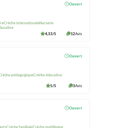
Ouvert
ire
Crèche internationale
Nurserie
ducative
4,33/5
12
Avis
Ouvert
Crèche pédagogique
Crèche éducative
5/5
3
Avis
Ouvert
ants
Crèche familiale
Crèche multilingue