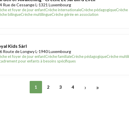
4 Rue de Cessange L-1321 Luxembourg
èche et foyer de jour enfant
Crèche internationale
Crèche pédagogique
Crèche 
èche bilingue
Crèche multilingue
Crèche gérée en association
yal Kids Sàrl
6 Route de Longwy L-1940 Luxembourg
èche et foyer de jour enfant
Crèche familiale
Crèche pédagogique
Crèche multil
cadrement pour enfants à besoins spécifiques
›
»
1
2
3
4
xembourg