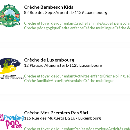
Crèche Bambesch Kids
82 Rue des Sept-Arpents L-1139 Luxembourg
Crèche et foyer de jour enfant
Crèche familiale
Accueil périscola
Crèche pédagogique
Petite enfance
Crèche multilingue
Crèche é
Crèche de Luxembourg
12 Plateau Altmünster L-1123 Luxembourg
Crèche et foyer de jour enfant
Activités enfants
Crèche bilingue
Crèche familiale
Accueil périscolaire
Crèche multilingue
Crèche Mes Premiers Pas Sàrl
115 Rue des Muguets L-2167 Luxembourg
Crèche et foyer de jour enfant
Projet pédagogique
Activités enf