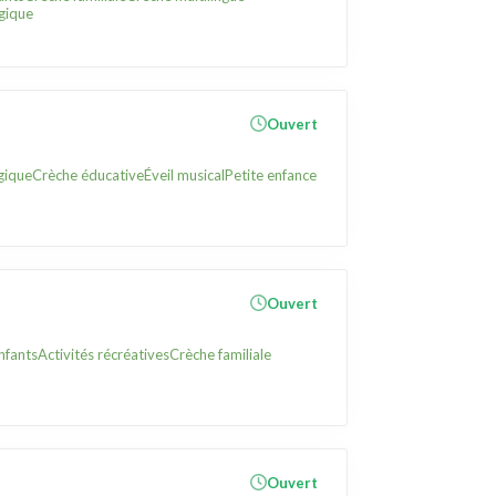
gique
Ouvert
gique
Crèche éducative
Éveil musical
Petite enfance
Ouvert
nfants
Activités récréatives
Crèche familiale
Ouvert