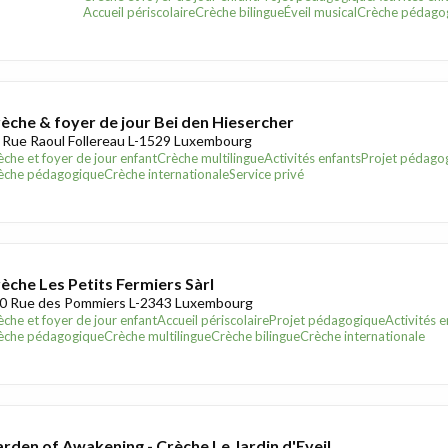
Accueil périscolaire
Crèche bilingue
Éveil musical
Crèche pédago
èche & foyer de jour Bei den Hiesercher
 Rue Raoul Follereau L-1529 Luxembourg
èche et foyer de jour enfant
Crèche multilingue
Activités enfants
Projet pédago
èche pédagogique
Crèche internationale
Service privé
èche Les Petits Fermiers Sàrl
0 Rue des Pommiers L-2343 Luxembourg
èche et foyer de jour enfant
Accueil périscolaire
Projet pédagogique
Activités e
èche pédagogique
Crèche multilingue
Crèche bilingue
Crèche internationale
rden of Awakening - Crèche Le Jardin d'Eveil