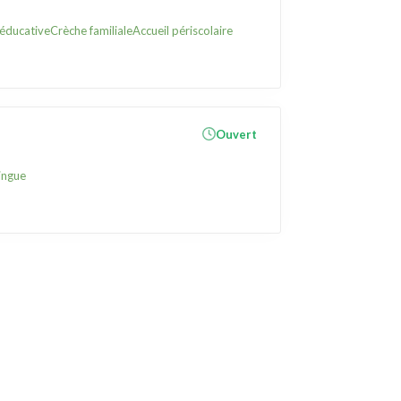
éducative
Crèche familiale
Accueil périscolaire
Ouvert
ingue
Liens utiles