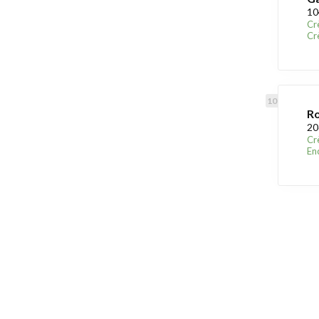
10
Cr
Cr
Ro
20
Cr
En
Trouver une crèche au Lu