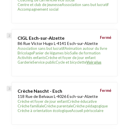
Coaching de carrière
Service social
Centre et club de jeunesse
Association sans but lucratif
Accompagnement social
CIGL Esch-sur-Alzette
Fermé
86 Rue Victor Hugo L-4141 Esch-sur-Alzette
Association sans but lucratif
Animation autour du livre
Bricolage
Panier de légumes bio
Salle de formation
Activités enfants
Crèche et foyer de jour enfant
Garderie
Service public
Cycle et bicyclette
Voir plus
Crèche Nascht - Esch
Fermé
118 Rue de Belvaux L-4026 Esch-sur-Alzette
Crèche et foyer de jour enfant
Crèche éducative
Crèche familiale
Crèche parentale
Crèche pédagogique
Crèche à orientation écologique
Accueil périscolaire