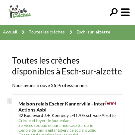
Accueil
Toutes les crèches
Esch-sur-alzette
Toutes les crèches
disponibles à Esch-sur-alzette
Nous avons trouvé
25
Professionnels
Maison relais Escher Kannervilla - Inter-
Fermé
Actions Asbl
82 Boulevard J.-F. Kennedy L-4170 Esch-sur-Alzette
Crèche et foyer de jour enfant
Services sociaux et paramédicaux
Garderie
Centre de loisirs enfants
Service social public