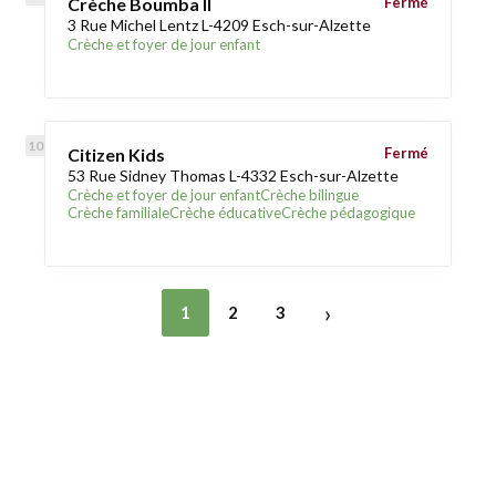
Crèche Boumba II
Fermé
3 Rue Michel Lentz L-4209 Esch-sur-Alzette
Crèche et foyer de jour enfant
Citizen Kids
Fermé
53 Rue Sidney Thomas L-4332 Esch-sur-Alzette
Crèche et foyer de jour enfant
Crèche bilingue
Crèche familiale
Crèche éducative
Crèche pédagogique
›
1
2
3
Trouver une crèche au Luxembourg