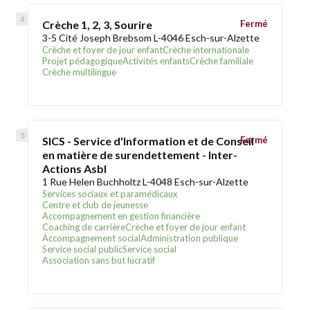
Crèche 1, 2, 3, Sourire
Fermé
3-5 Cité Joseph Brebsom L-4046 Esch-sur-Alzette
Crèche et foyer de jour enfant
Crèche internationale
Projet pédagogique
Activités enfants
Crèche familiale
Crèche multilingue
SICS - Service d'Information et de Conseil
Fermé
en matière de surendettement - Inter-
Actions Asbl
1 Rue Helen Buchholtz L-4048 Esch-sur-Alzette
Services sociaux et paramédicaux
Centre et club de jeunesse
Accompagnement en gestion financière
Coaching de carrière
Crèche et foyer de jour enfant
Accompagnement social
Administration publique
Service social public
Service social
Association sans but lucratif