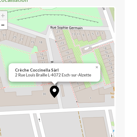
+
−
×
Crèche Coccinella Sàrl
2 Rue Louis Braille L-4072 Esch-sur-Alzette