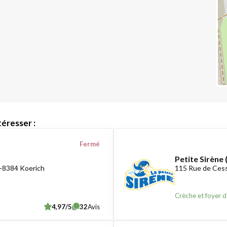
éresser :
Fermé
Petite Sirène 
-8384 Koerich
115 Rue de Ces
Crèche et foyer d
4,97/5
32
Avis