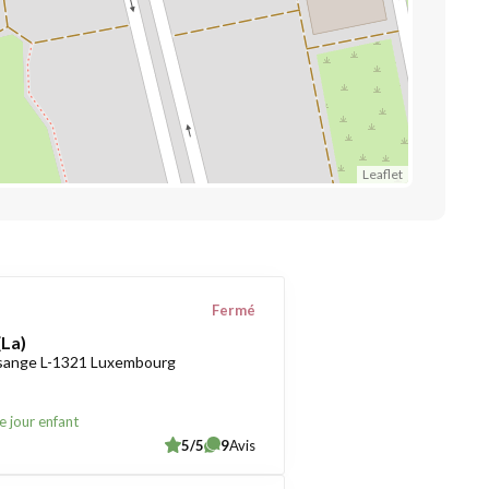
Leaflet
Fermé
(La)
sange L-1321 Luxembourg
e jour enfant
5/5
9
Avis