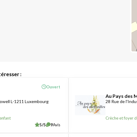
éresser :
Ouvert
Au Pays des M
owell L-1211 Luxembourg
28 Rue de l'Ind
enfant
Crèche et foyer d
5/5
9
Avis