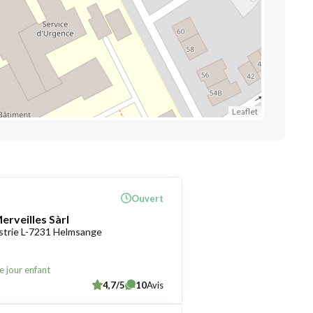
Leaflet
Ouvert
erveilles Sàrl
ustrie L-7231 Helmsange
e jour enfant
4,7/5
10
Avis