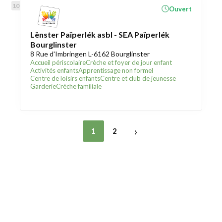
Ouvert
Lënster Païperlék asbl - SEA Païperlék
Bourglinster
8 Rue d'Imbringen L-6162 Bourglinster
Accueil périscolaire
Crèche et foyer de jour enfant
Activités enfants
Apprentissage non formel
Centre de loisirs enfants
Centre et club de jeunesse
Garderie
Crèche familiale
›
1
2
Trouver une crèche au Luxembourg