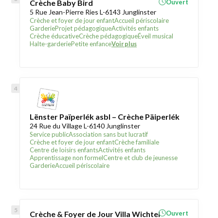
Crèche Baby Bird
Ouvert
5 Rue Jean-Pierre Ries L-6143 Junglinster
Crèche et foyer de jour enfant
Accueil périscolaire
Garderie
Projet pédagogique
Activités enfants
Crèche éducative
Crèche pédagogique
Éveil musical
Halte-garderie
Petite enfance
Voir plus
Lënster Païperlék asbl – Crèche Päiperlék
24 Rue du Village L-6140 Junglinster
Service public
Association sans but lucratif
Crèche et foyer de jour enfant
Crèche familiale
Centre de loisirs enfants
Activités enfants
Apprentissage non formel
Centre et club de jeunesse
Garderie
Accueil périscolaire
Crèche & Foyer de Jour Villa Wichtel
Ouvert