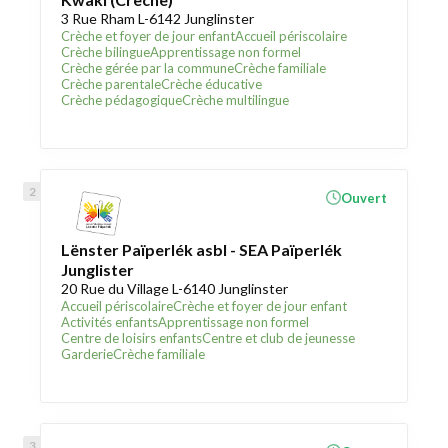
3 Rue Rham L-6142 Junglinster
Crèche et foyer de jour enfant
Accueil périscolaire
Crèche bilingue
Apprentissage non formel
Crèche gérée par la commune
Crèche familiale
Crèche parentale
Crèche éducative
Crèche pédagogique
Crèche multilingue
Ouvert
Lënster Païperlék asbl - SEA Païperlék
Junglister
20 Rue du Village L-6140 Junglinster
Accueil périscolaire
Crèche et foyer de jour enfant
Activités enfants
Apprentissage non formel
Centre de loisirs enfants
Centre et club de jeunesse
Garderie
Crèche familiale