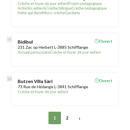
Crèche et foyer de jour enfant
Projet pédagogique
Activités enfants
Crèche bilingue
Crèche pédagogique
Halte-garderie
Micro-crèche
Garderie
Bidibul
Ouvert
231 Zac op Herbett L-3885 Schifflange
Accueil périscolaire
Crèche et foyer de jour enfant
Butzen Villa Sàrl
Ouvert
73 Rue de Hédange L-3841 Schifflange
Crèche et foyer de jour enfant
›
1
2