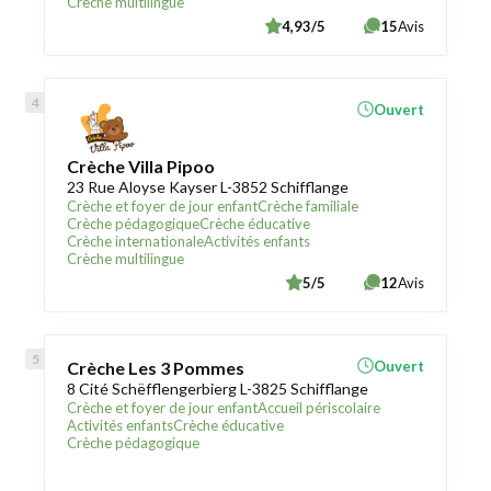
Crèche multilingue
4,93/5
15
Avis
Ouvert
Crèche Villa Pipoo
23 Rue Aloyse Kayser L-3852 Schifflange
Crèche et foyer de jour enfant
Crèche familiale
Crèche pédagogique
Crèche éducative
Crèche internationale
Activités enfants
Crèche multilingue
5/5
12
Avis
Crèche Les 3 Pommes
Ouvert
8 Cité Schëfflengerbierg L-3825 Schifflange
Crèche et foyer de jour enfant
Accueil périscolaire
Activités enfants
Crèche éducative
Crèche pédagogique