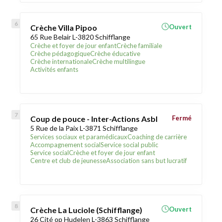
Crèche Villa Pipoo
Ouvert
65 Rue Belair L-3820 Schifflange
Crèche et foyer de jour enfant
Crèche familiale
Crèche pédagogique
Crèche éducative
Crèche internationale
Crèche multilingue
Activités enfants
Coup de pouce - Inter-Actions Asbl
Fermé
5 Rue de la Paix L-3871 Schifflange
Services sociaux et paramédicaux
Coaching de carrière
Accompagnement social
Service social public
Service social
Crèche et foyer de jour enfant
Centre et club de jeunesse
Association sans but lucratif
Crèche La Luciole (Schifflange)
Ouvert
26 Cité op Hudelen L-3863 Schifflange