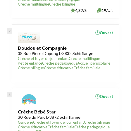
Crèche multilingue
Crèche bilingue
4,37/5
19
Avis
Ouvert
Doudou et Compagnie
38 Rue Pierre Dupong L-3832 Schifflange
Crèche et foyer de jour enfant
Crèche multilingue
Petite enfance
Crèche pédagogique
Accueil périscolaire
Crèche bilingue
Crèche éducative
Crèche familiale
Ouvert
Crèche Bébé Star
30 Rue du Parc L-3872 Schifflange
Garderie
Crèche et foyer de jour enfant
Crèche bilingue
Crèche éducative
Crèche familiale
Crèche pédagogique