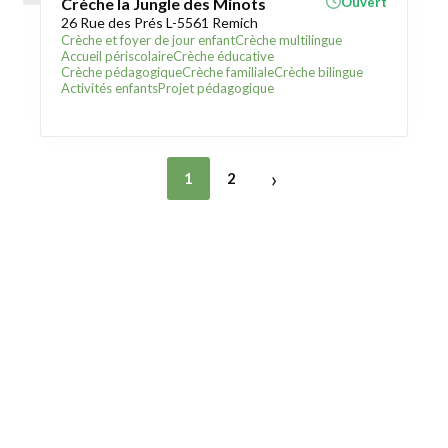
Crèche la Jungle des Minots
Ouvert
26 Rue des Prés L-5561 Remich
Crèche et foyer de jour enfant
Crèche multilingue
Accueil périscolaire
Crèche éducative
Crèche pédagogique
Crèche familiale
Crèche bilingue
Activités enfants
Projet pédagogique
›
1
2
Trouver une crèche au Luxembourg
Liens utiles
Contact
Mentions légales