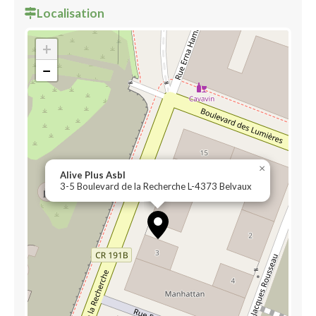
Localisation
+
−
×
Alive Plus Asbl
3-5 Boulevard de la Recherche L-4373 Belvaux