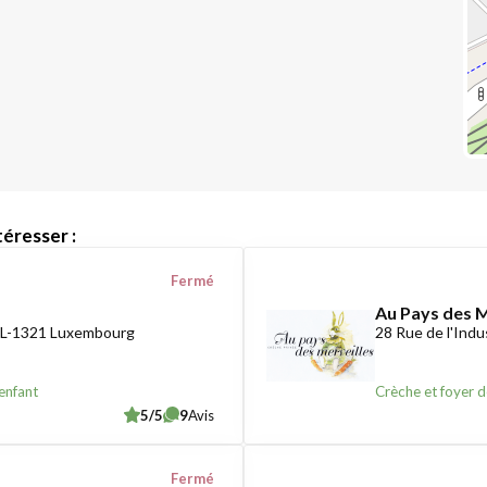
éresser :
Fermé
Au Pays des M
 L-1321 Luxembourg
28 Rue de l'Ind
enfant
Crèche et foyer d
5/5
9
Avis
Fermé