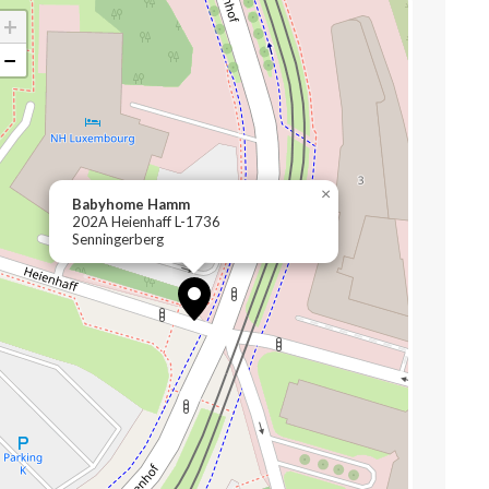
+
−
×
Babyhome Hamm
202A Heienhaff L-1736
Senningerberg