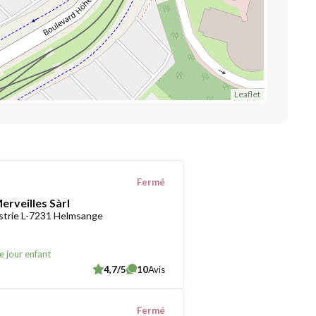
Leaflet
Fermé
erveilles Sàrl
ustrie L-7231 Helmsange
e jour enfant
4,7/5
10
Avis
Fermé