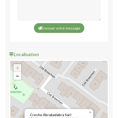
Envoyer votre message
Localisation
+
−
×
Creche Abrakadabra Sàrl