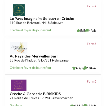
Fermé
Le Pays Imaginaire Soleuvre - Crèche
110 Rue de Belvaux L-4418 Soleuvre
Crèche et foyer de jour enfant
5/5
4
Avis
Fermé
Au Pays des Merveilles Sàrl
28 Rue de l'Industrie L-7231 Helmsange
Crèche et foyer de jour enfant
4,7/5
10
Avis
Fermé
Crèche & Garderie BIBISKIDS
71 Route de Trèves L-6793 Grevenmacher
Garderie
4,31/5
13
Avis