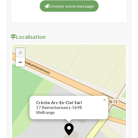
Envoyer votre message
Localisation
+
−
×
Crèche Arc-En-Ciel Sàrl
17 Reimecherwee L-5698
Welfrange