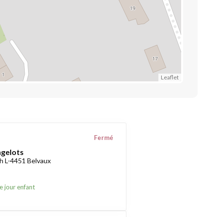
Leaflet
Fermé
ngelots
h L-4451 Belvaux
e jour enfant