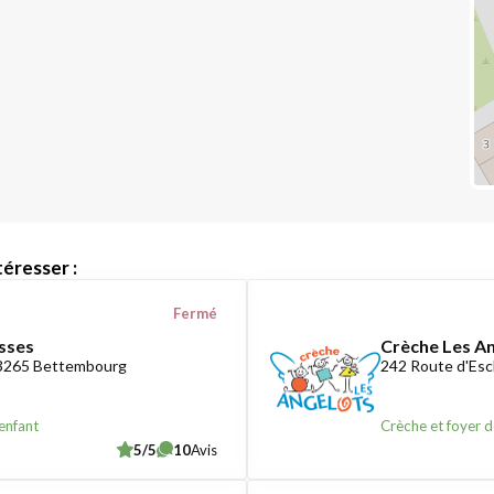
éresser :
Fermé
sses
Crèche Les A
-3265 Bettembourg
242 Route d'Esc
enfant
Crèche et foyer d
5/5
10
Avis