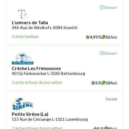
Ouvert
L'univers de Talia
34A Rue de Windhof L-8384 Koerich
Crèche familiale
4,97/5
32
Avis
Ouvert
Crèche Les Frimousses
40 Op Fankenacker L-3265 Bettembourg
Crèche et foyer de jour enfant
5/5
10
Avis
Fermé
Petite Sirène (La)
115 Rue de Cessange L-1321 Luxembourg
Crèche et foyer de jour enfant
5/5
9
Avis