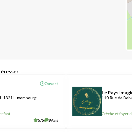
éresser :
Ouvert
Le Pays Imagi
 L-1321 Luxembourg
110 Rue de Belv
enfant
Crèche et foyer d
5/5
9
Avis