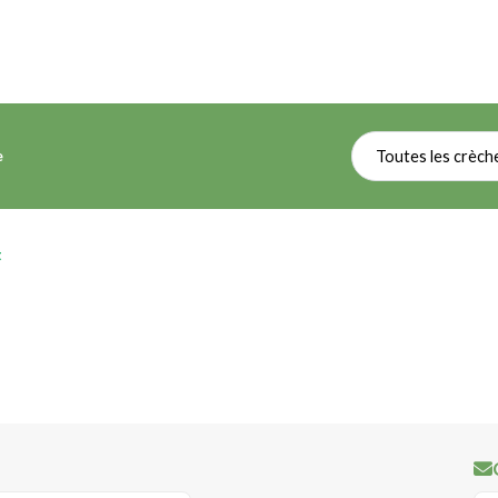
e
Toutes les crèch
t