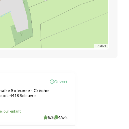
Leaflet
Ouvert
naire Soleuvre - Crèche
aux L-4418 Soleuvre
e jour enfant
5/5
4
Avis