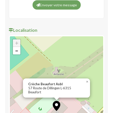
Envoyer votre message
Localisation
+
−
×
Crèche Beaufort Asbl
57 Route de Dillingen L-6315
Beaufort