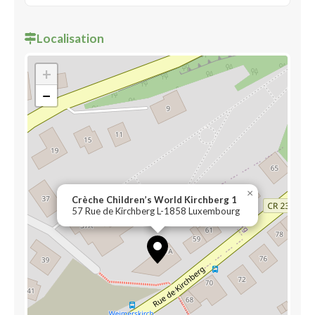
Localisation
+
−
×
Crèche Children’s World Kirchberg 1
57 Rue de Kirchberg L-1858 Luxembourg