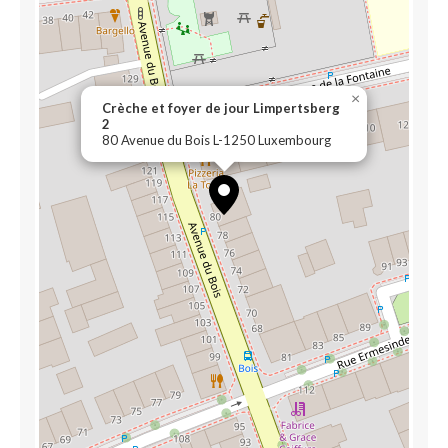
×
Crèche et foyer de jour Limpertsberg
2
80 Avenue du Bois L-1250 Luxembourg