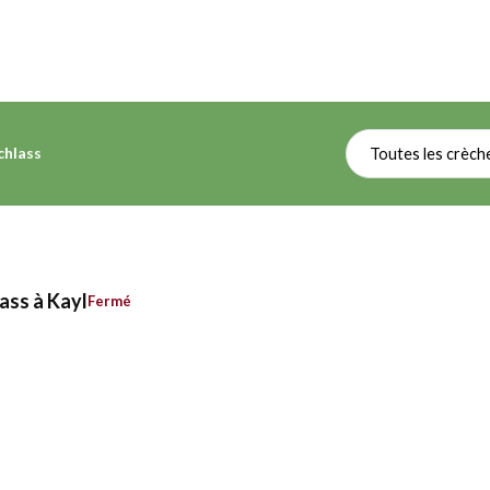
chlass
Toutes les crèch
lass à Kayl
Fermé