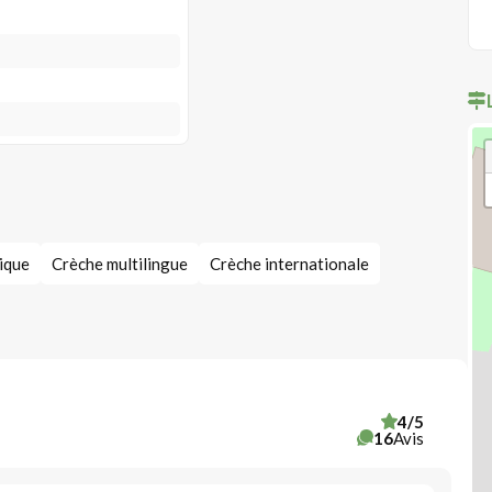
ique
Crèche multilingue
Crèche internationale
4/5
16
Avis