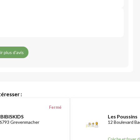
ir plus d'avis
éresser :
Fermé
 BIBISKIDS
Les Poussins
-6793 Grevenmacher
12 Boulevard B
Crèche et foyer d