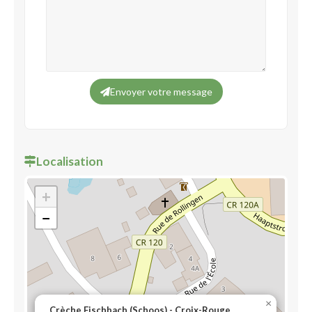
Envoyer votre message
Localisation
+
−
×
Crèche Fischbach (Schoos) - Croix-Rouge