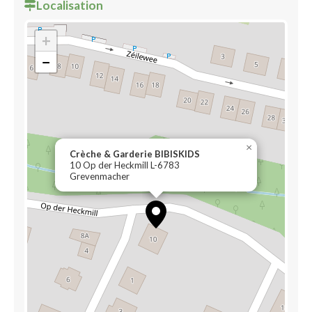
Localisation
+
−
×
Crèche & Garderie BIBISKIDS
10 Op der Heckmill L-6783
Grevenmacher