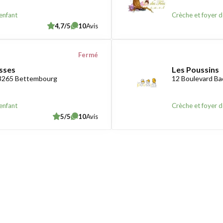
enfant
Crèche et foyer d
4,7/5
10
Avis
Fermé
sses
Les Poussins
-3265 Bettembourg
12 Boulevard B
enfant
Crèche et foyer d
5/5
10
Avis
xembourg