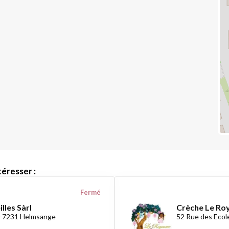
éresser :
Fermé
lles Sàrl
Crèche Le Ro
 L-7231 Helmsange
52 Rue des Ecol