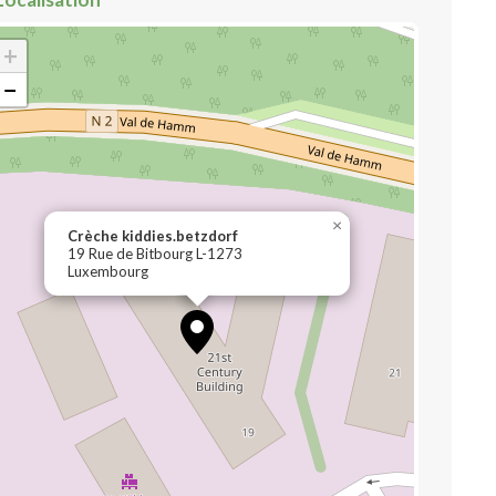
+
−
×
Crèche kiddies.betzdorf
19 Rue de Bitbourg L-1273
Luxembourg