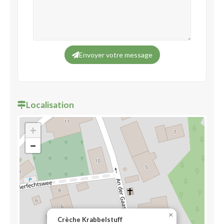
Envoyer votre message
Localisation
+
−
×
Crèche Krabbelstuff