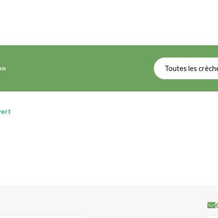
on
Toutes les crèch
ert