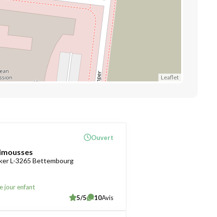
Leaflet
Ouvert
rimousses
ker L-3265 Bettembourg
e jour enfant
5/5
10
Avis