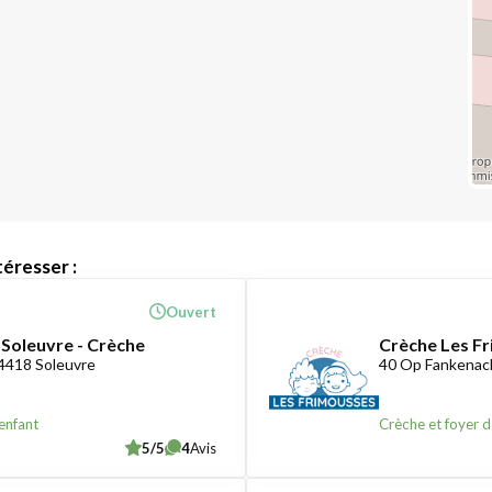
éresser :
Ouvert
 Soleuvre - Crèche
Crèche Les F
-4418 Soleuvre
40 Op Fankenac
enfant
Crèche et foyer d
5/5
4
Avis