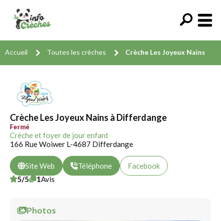
Accueil
Toutes les crèches
Crèche Les Joyeux Nains
Crèche Les Joyeux Nains à Differdange
Fermé
Crèche et foyer de jour enfant
166 Rue Woiwer L-4687 Differdange
Site Web
Téléphone
Facebook
5/5
1
Avis
Photos