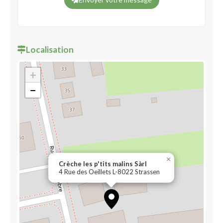
Localisation
+
−
×
Crèche les p'tits malins Sàrl
4 Rue des Oeillets L-8022 Strassen