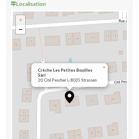
Localisation
+
−
×
Crèche Les Petites Bouilles
Sàrl
20 Cité Pescher L-8035 Strassen