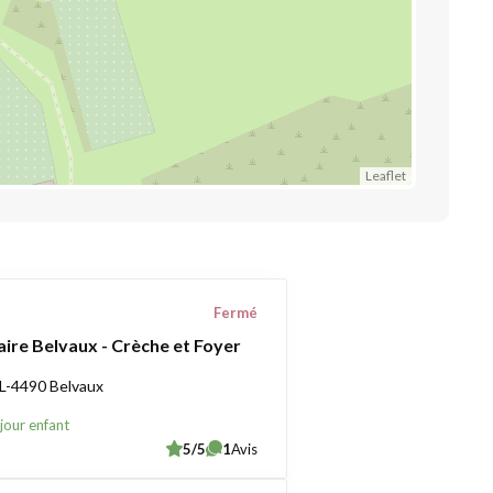
Leaflet
Fermé
aire Belvaux - Crèche et Foyer
 L-4490 Belvaux
jour enfant
5/5
1
Avis