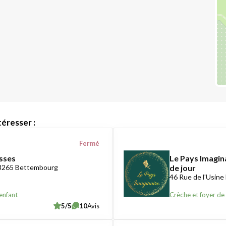
éresser :
Fermé
sses
Le Pays Imagin
-3265 Bettembourg
de jour
46 Rue de l'Usine
enfant
Crèche et foyer de 
5/5
10
Avis