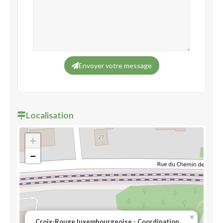
Envoyer votre message
Localisation
+
−
×
Croix-Rouge luxembourgeoise - Coordination