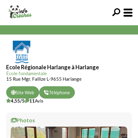
Ecole Régionale Harlange à Harlange
École fondamentale
15 Rue Mgr. Fallize L-9655 Harlange
Site Web
Téléphone
4,55/5
11
Avis
Photos