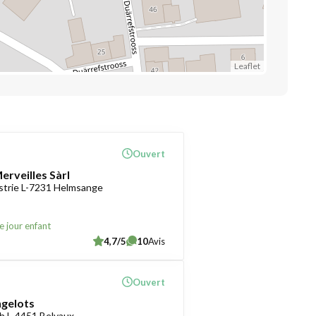
Leaflet
Ouvert
erveilles Sàrl
ustrie L-7231 Helmsange
e jour enfant
4,7/5
10
Avis
Ouvert
ngelots
h L-4451 Belvaux