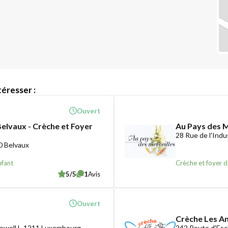
éresser :
Ouvert
Belvaux - Crèche et Foyer
Au Pays des M
28 Rue de l'Ind
0 Belvaux
nfant
Crèche et foyer d
5/5
1
Avis
Ouvert
Crèche Les A
owell L-1211 Luxembourg
242 Route d'Esc