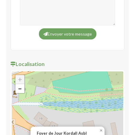
Envoyer votre message
Localisation
+
−
×
Foyer de Jour Kordall Asbl