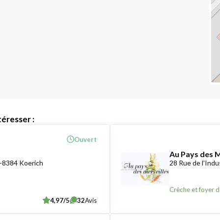
éresser :
Ouvert
Au Pays des M
-8384 Koerich
28 Rue de l'Ind
Crèche et foyer d
4,97/5
32
Avis