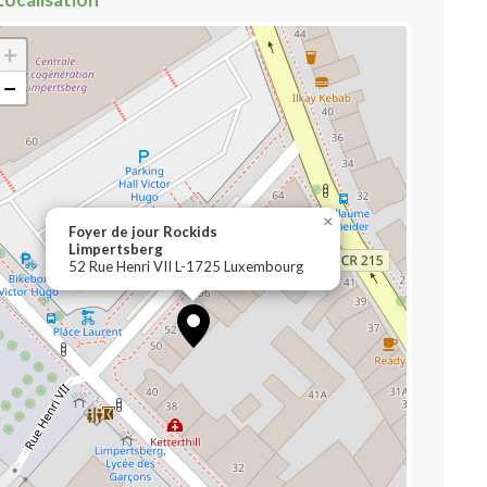
+
−
×
Foyer de jour Rockids
Limpertsberg
52 Rue Henri VII L-1725 Luxembourg