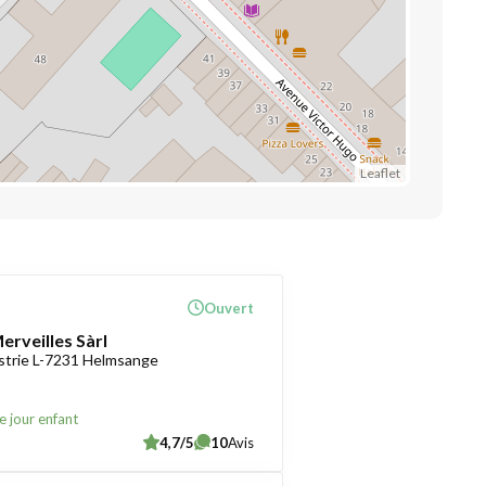
Leaflet
Ouvert
erveilles Sàrl
ustrie L-7231 Helmsange
e jour enfant
4,7/5
10
Avis