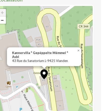
+
−
×
Kannervilla " Gepëppelte Mëmmel "
Asbl
43 Rue du Sanatorium L-9425 Vianden