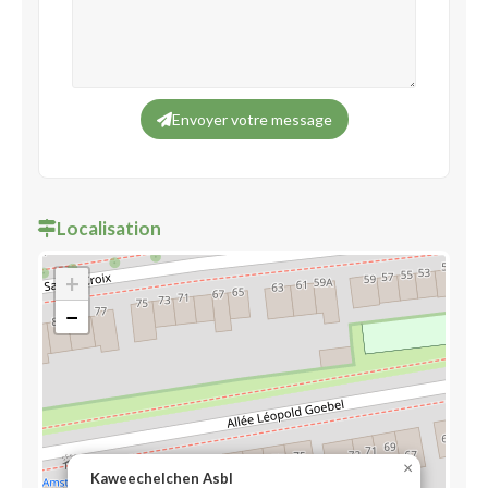
Envoyer votre message
Localisation
+
−
×
Kaweechelchen Asbl