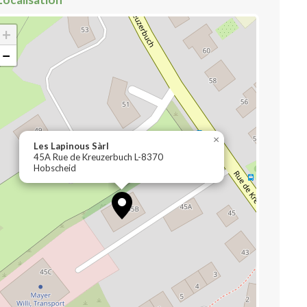
+
−
×
Les Lapinous Sàrl
45A Rue de Kreuzerbuch L-8370
Hobscheid