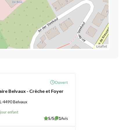
Leaflet
Ouvert
aire Belvaux - Crèche et Foyer
 L-4490 Belvaux
jour enfant
5/5
1
Avis