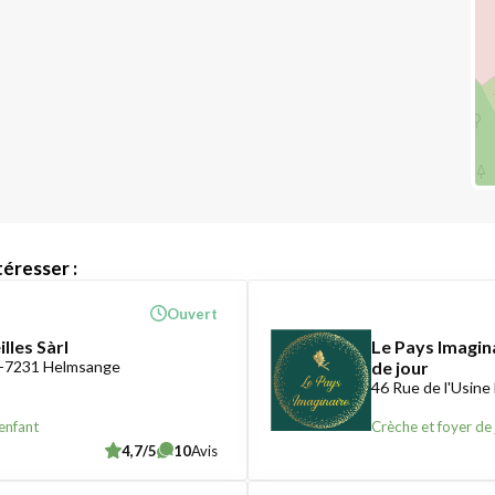
éresser :
Ouvert
lles Sàrl
Le Pays Imagin
 L-7231 Helmsange
de jour
46 Rue de l'Usine
enfant
Crèche et foyer de 
4,7/5
10
Avis