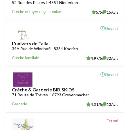
52 Rue des Ecoles L-4551 Niederkorn
Crèche et foyer de jour enfant
5/5
15
Avis
Ouvert
L'univers de Talia
34A Rue de Windhof L-8384 Koerich
Crèche familiale
4,97/5
32
Avis
Ouvert
Crèche & Garderie BIBISKIDS
71 Route de Trèves L-6793 Grevenmacher
Garderie
4,31/5
13
Avis
Fermé