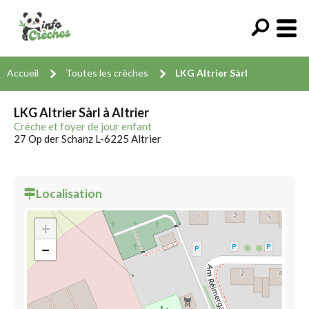
Accueil
Toutes les crèches
LKG Altrier Sàrl
LKG Altrier Sàrl à Altrier
Crèche et foyer de jour enfant
27 Op der Schanz L-6225 Altrier
Localisation
+
−