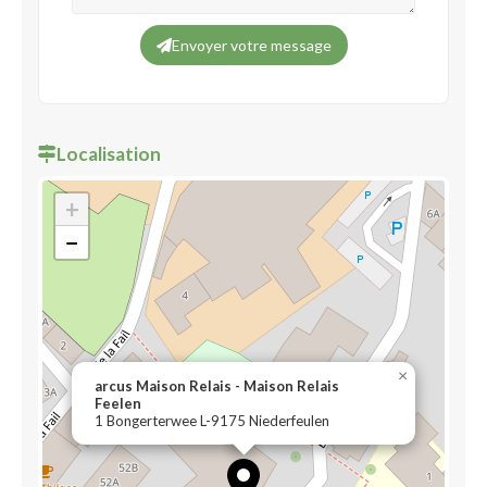
Envoyer votre message
Localisation
+
−
×
arcus Maison Relais - Maison Relais
Feelen
1 Bongerterwee L-9175 Niederfeulen