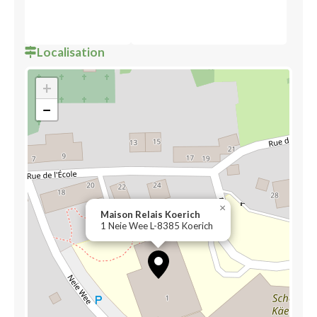
Localisation
+
−
×
Maison Relais Koerich
1 Neie Wee L-8385 Koerich