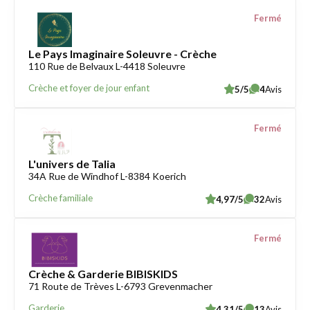
Fermé
Le Pays Imaginaire Soleuvre - Crèche
110 Rue de Belvaux L-4418 Soleuvre
Crèche et foyer de jour enfant
5/5
4
Avis
Fermé
L'univers de Talia
34A Rue de Windhof L-8384 Koerich
Crèche familiale
4,97/5
32
Avis
Fermé
Crèche & Garderie BIBISKIDS
71 Route de Trèves L-6793 Grevenmacher
Garderie
4,31/5
13
Avis