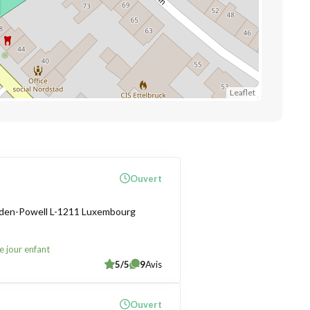
Leaflet
Ouvert
aden-Powell L-1211 Luxembourg
e jour enfant
5/5
9
Avis
Ouvert