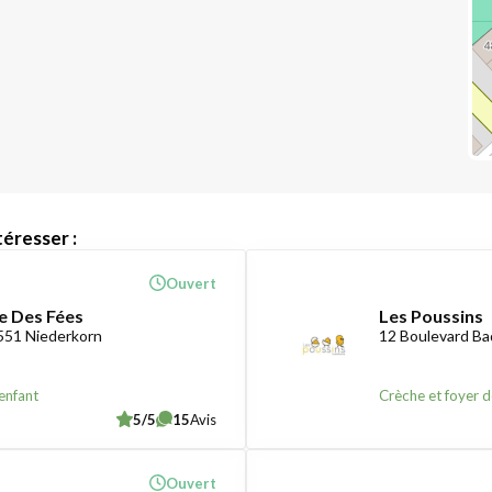
éresser :
Ouvert
e Des Fées
Les Poussins
551 Niederkorn
12 Boulevard B
enfant
Crèche et foyer d
5/5
15
Avis
Ouvert