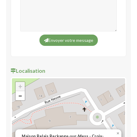
Envoyer votre message
Localisation
+
−
×
Maison Relais Reckange-sur-Mess - Croix-