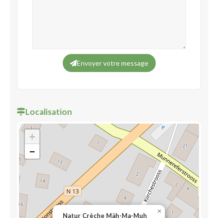
Envoyer votre message
Localisation
+
−
×
Natur Crèche Mäh-Ma-Muh