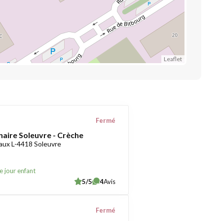
Leaflet
Fermé
naire Soleuvre - Crèche
aux L-4418 Soleuvre
e jour enfant
5/5
4
Avis
Fermé