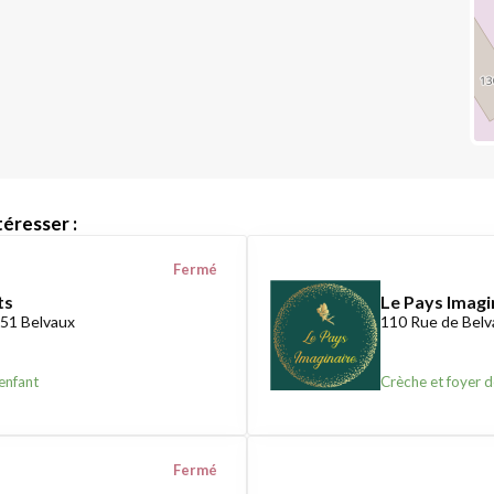
éresser :
Fermé
ts
Le Pays Imagi
451 Belvaux
110 Rue de Belv
enfant
Crèche et foyer d
Fermé