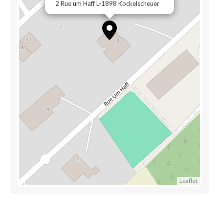
2 Rue um Haff L-1898 Kockelscheuer
Leaflet