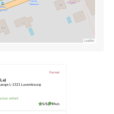
Leaflet
Fermé
(La)
sange L-1321 Luxembourg
e jour enfant
5/5
9
Avis