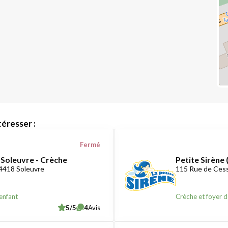
éresser :
Fermé
 Soleuvre - Crèche
Petite Sirène 
-4418 Soleuvre
115 Rue de Ces
enfant
Crèche et foyer d
5/5
4
Avis