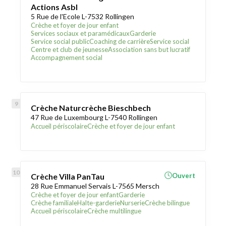
Actions Asbl
5 Rue de l'Ecole L-7532 Rollingen
Crèche et foyer de jour enfant
Services sociaux et paramédicaux
Garderie
Service social public
Coaching de carrière
Service social
Centre et club de jeunesse
Association sans but lucratif
Accompagnement social
Crèche Naturcrèche Bieschbech
47 Rue de Luxembourg L-7540 Rollingen
Accueil périscolaire
Crèche et foyer de jour enfant
Crèche Villa PanTau
Ouvert
28 Rue Emmanuel Servais L-7565 Mersch
Crèche et foyer de jour enfant
Garderie
Crèche familiale
Halte-garderie
Nurserie
Crèche bilingue
Accueil périscolaire
Crèche multilingue